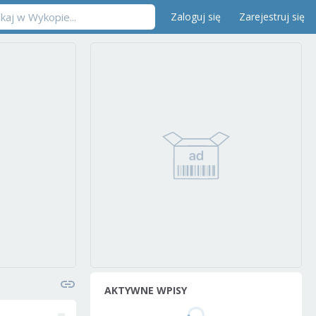
Zaloguj się
Zarejestruj się
AKTYWNE WPISY