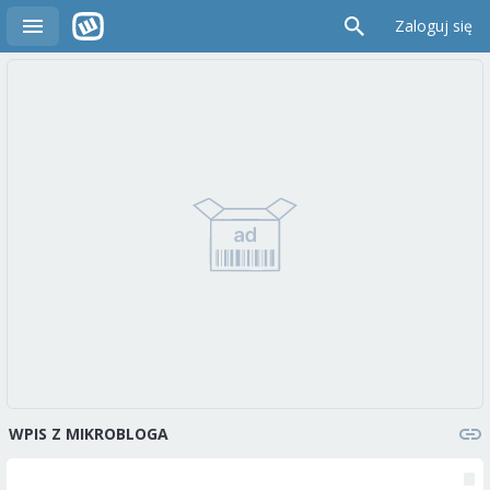
Zaloguj się
WPIS Z MIKROBLOGA