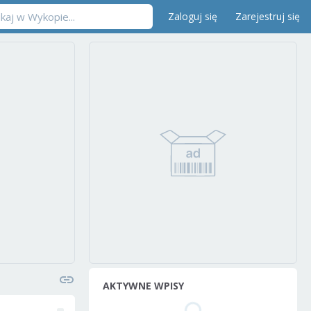
Zaloguj się
Zarejestruj się
AKTYWNE WPISY