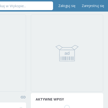
Zaloguj się
Zarejestruj się
AKTYWNE WPISY