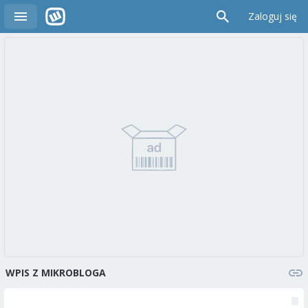
Zaloguj się
WPIS Z MIKROBLOGA