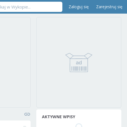
Zaloguj się
Zarejestruj się
AKTYWNE WPISY