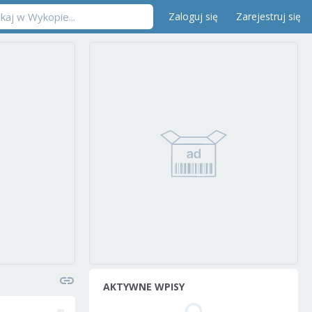
Zaloguj się
Zarejestruj się
AKTYWNE WPISY