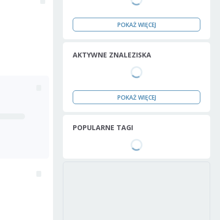
POKAŻ WIĘCEJ
AKTYWNE ZNALEZISKA
POKAŻ WIĘCEJ
POPULARNE TAGI