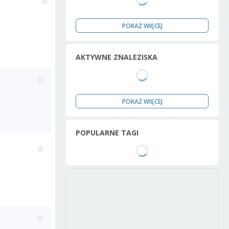
POKAŻ WIĘCEJ
AKTYWNE ZNALEZISKA
POKAŻ WIĘCEJ
POPULARNE TAGI