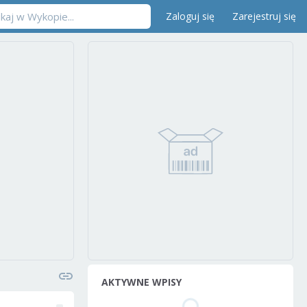
Zaloguj się
Zarejestruj się
AKTYWNE WPISY