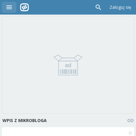
Zaloguj się
WPIS Z MIKROBLOGA