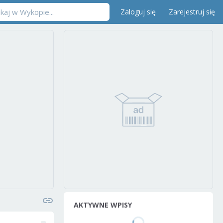
Zaloguj się
Zarejestruj się
AKTYWNE WPISY