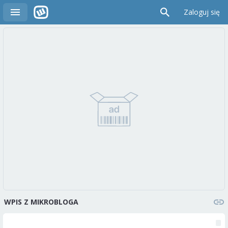
Zaloguj się
WPIS Z MIKROBLOGA