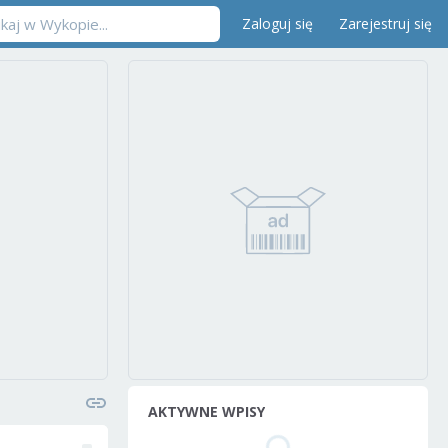
Zaloguj się
Zarejestruj się
AKTYWNE WPISY