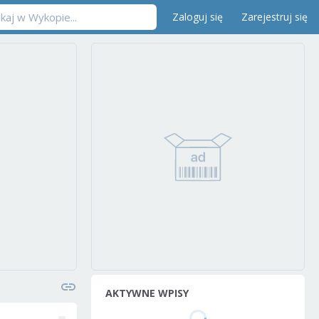
Zaloguj się
Zarejestruj się
AKTYWNE WPISY