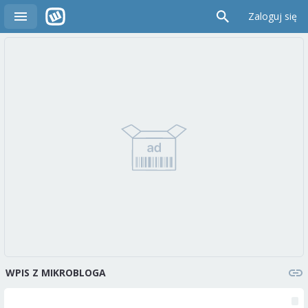
Zaloguj się
WPIS Z MIKROBLOGA