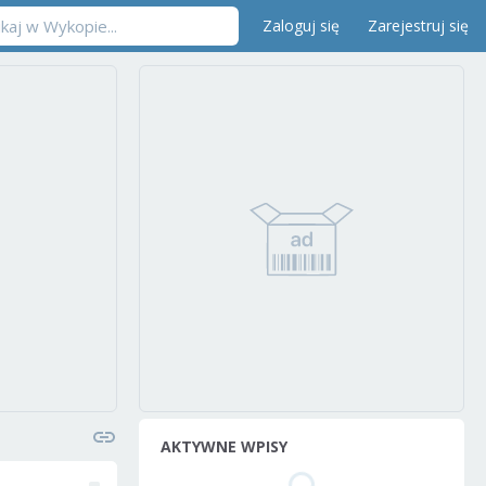
Zaloguj się
Zarejestruj się
AKTYWNE WPISY