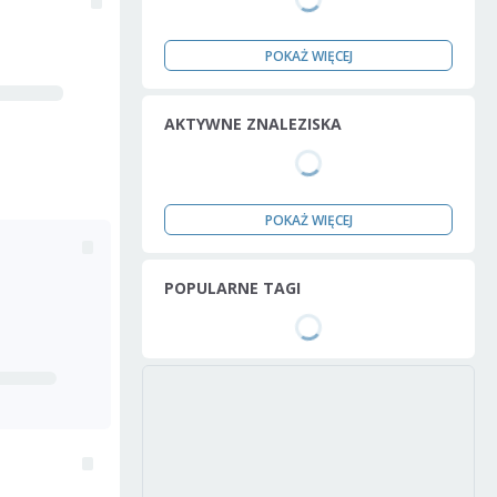
POKAŻ WIĘCEJ
AKTYWNE ZNALEZISKA
POKAŻ WIĘCEJ
POPULARNE TAGI