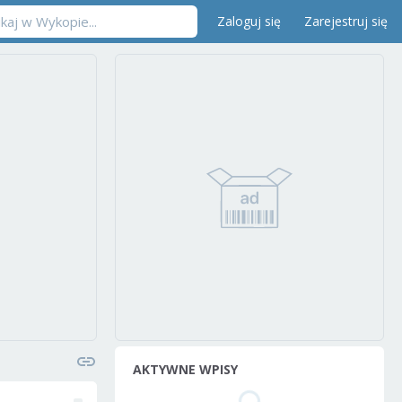
Zaloguj się
Zarejestruj się
AKTYWNE WPISY