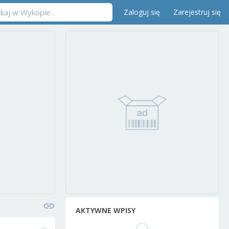
Zaloguj się
Zarejestruj się
AKTYWNE WPISY