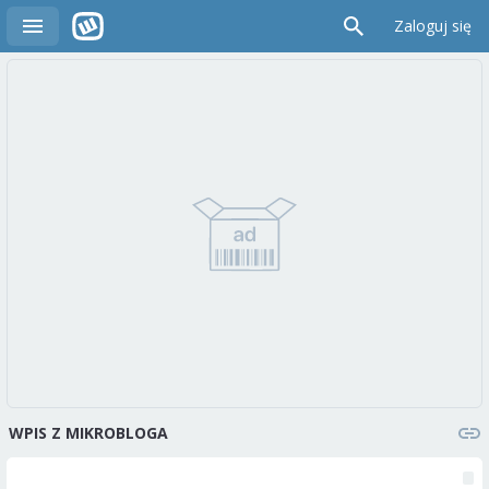
Zaloguj się
WPIS Z MIKROBLOGA