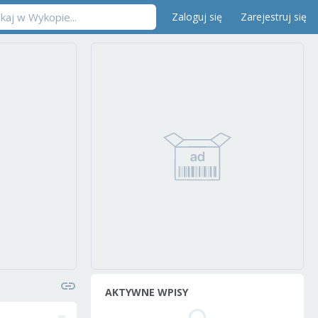
Zaloguj się
Zarejestruj się
AKTYWNE WPISY