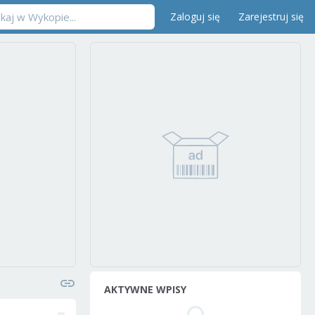
Zaloguj się
Zarejestruj się
AKTYWNE WPISY