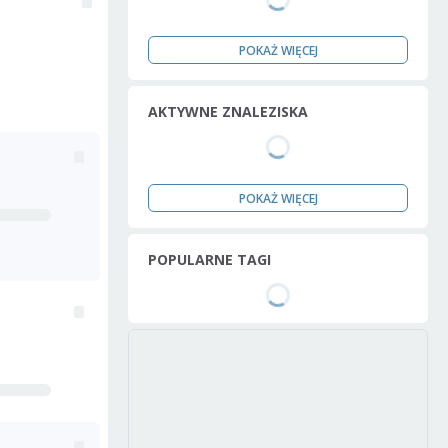
POKAŻ WIĘCEJ
AKTYWNE ZNALEZISKA
POKAŻ WIĘCEJ
POPULARNE TAGI