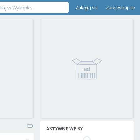
Zaloguj się
Zarejestruj się
AKTYWNE WPISY