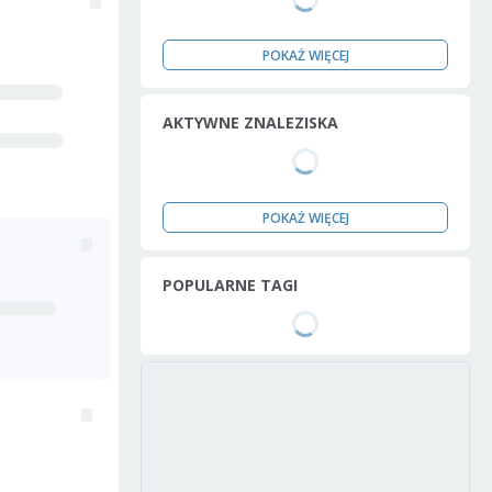
POKAŻ WIĘCEJ
AKTYWNE ZNALEZISKA
POKAŻ WIĘCEJ
POPULARNE TAGI