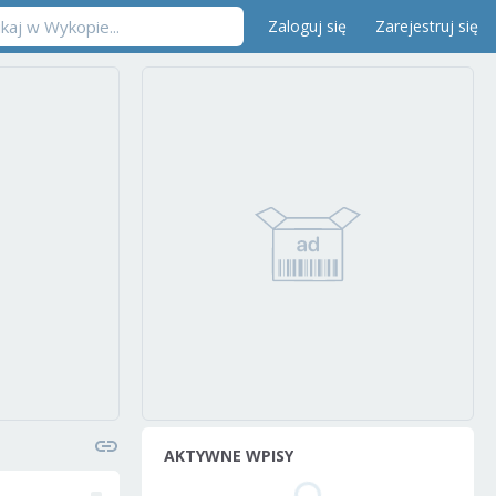
Zaloguj się
Zarejestruj się
AKTYWNE WPISY