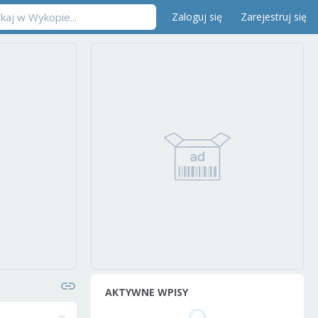
Zaloguj się
Zarejestruj się
AKTYWNE WPISY