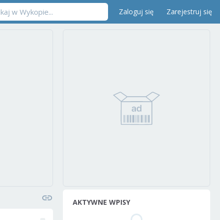
Zaloguj się
Zarejestruj się
AKTYWNE WPISY