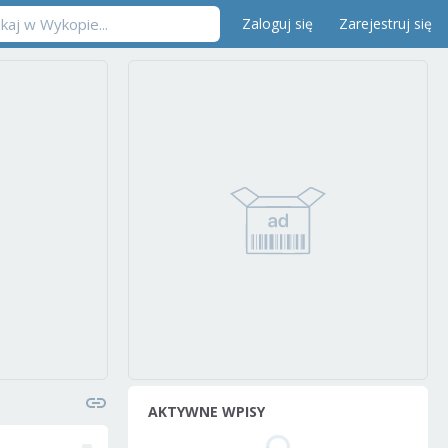
Zaloguj się
Zarejestruj się
AKTYWNE WPISY