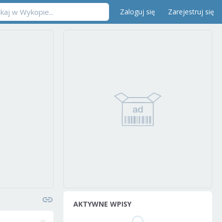
Zaloguj się
Zarejestruj się
AKTYWNE WPISY