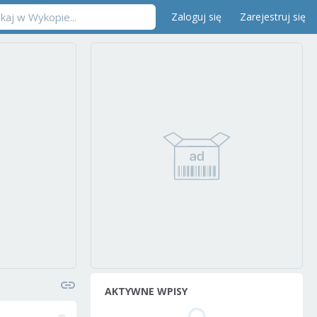
Zaloguj się
Zarejestruj się
AKTYWNE WPISY