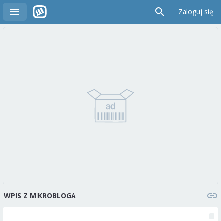
Zaloguj się
WPIS Z MIKROBLOGA