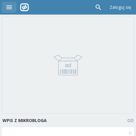
Zaloguj się
WPIS Z MIKROBLOGA