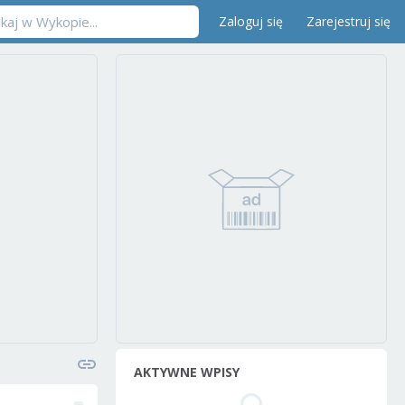
Zaloguj się
Zarejestruj się
AKTYWNE WPISY