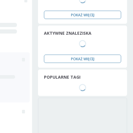
POKAŻ WIĘCEJ
AKTYWNE ZNALEZISKA
POKAŻ WIĘCEJ
POPULARNE TAGI