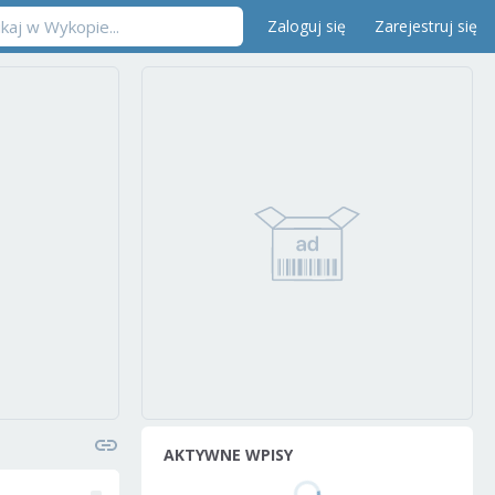
Zaloguj się
Zarejestruj się
AKTYWNE WPISY