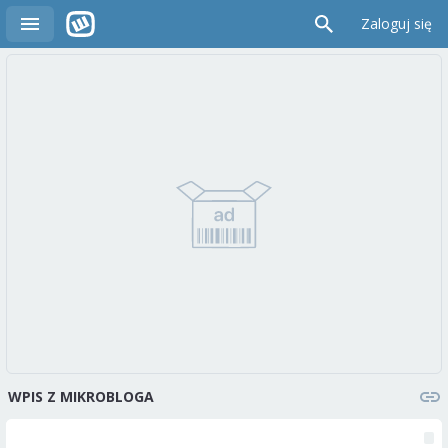
Zaloguj się
WPIS Z MIKROBLOGA