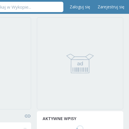
Zaloguj się
Zarejestruj się
AKTYWNE WPISY