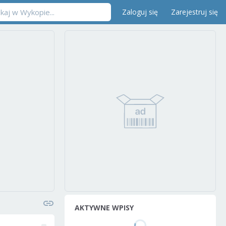
Zaloguj się
Zarejestruj się
AKTYWNE WPISY