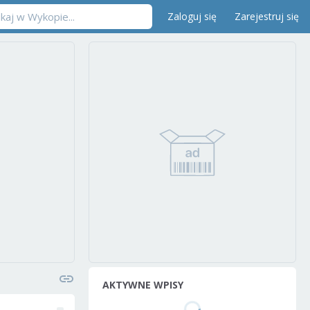
Zaloguj się
Zarejestruj się
AKTYWNE WPISY