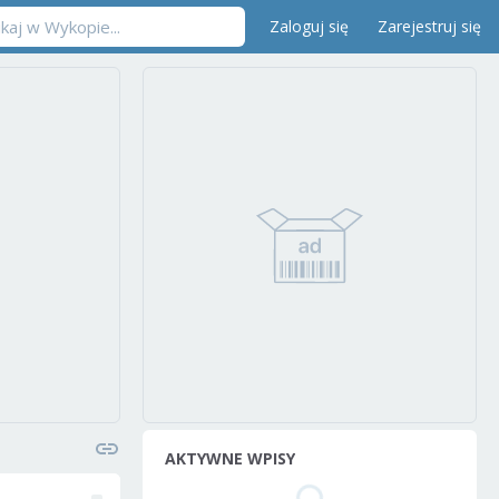
Zaloguj się
Zarejestruj się
AKTYWNE WPISY