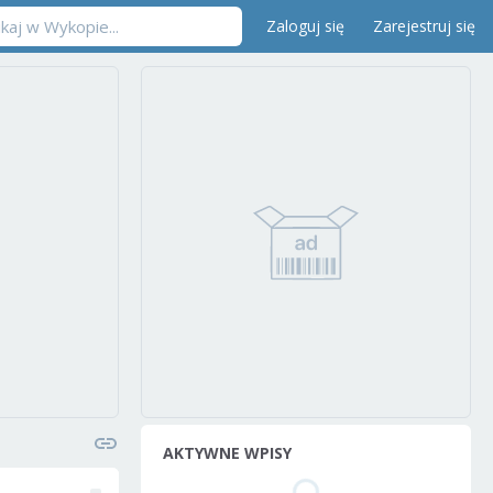
Zaloguj się
Zarejestruj się
AKTYWNE WPISY