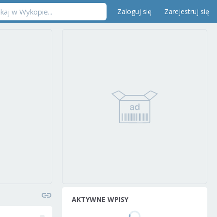
Zaloguj się
Zarejestruj się
AKTYWNE WPISY