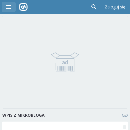
Zaloguj się
WPIS Z MIKROBLOGA