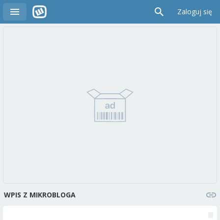
Zaloguj się
WPIS Z MIKROBLOGA