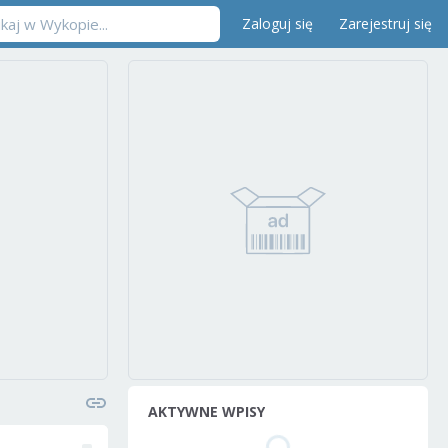
Zaloguj się
Zarejestruj się
AKTYWNE WPISY