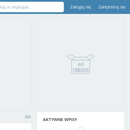
Zaloguj się
Zarejestruj się
AKTYWNE WPISY