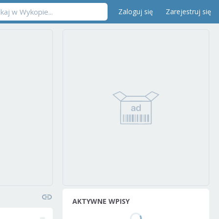
Zaloguj się
Zarejestruj się
AKTYWNE WPISY