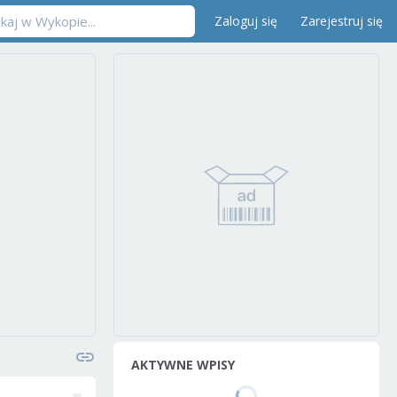
Zaloguj się
Zarejestruj się
AKTYWNE WPISY