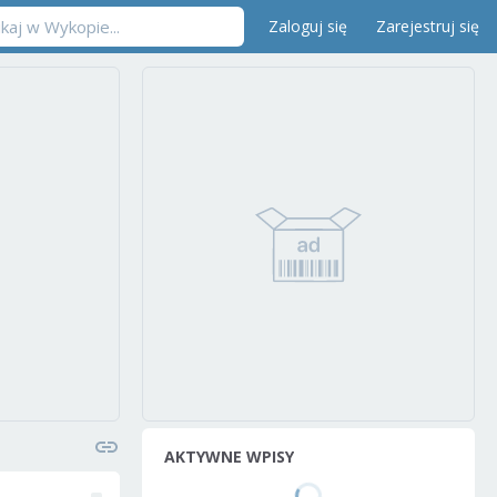
Zaloguj się
Zarejestruj się
AKTYWNE WPISY