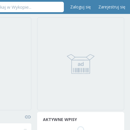
Zaloguj się
Zarejestruj się
AKTYWNE WPISY