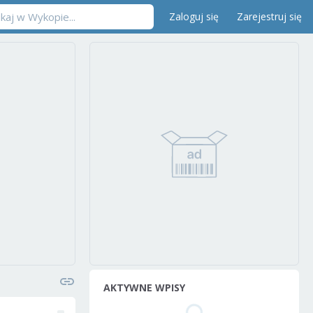
Zaloguj się
Zarejestruj się
AKTYWNE WPISY