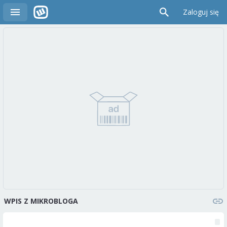
Zaloguj się
WPIS Z MIKROBLOGA