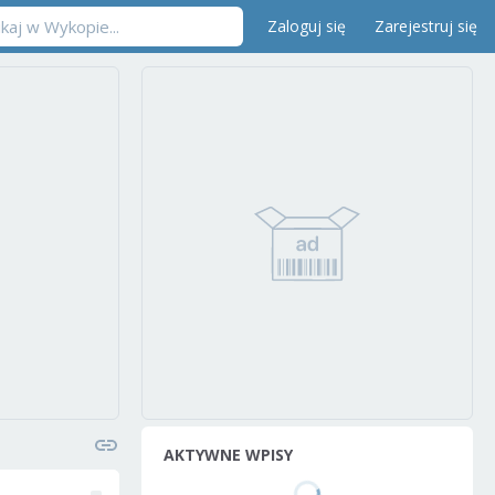
Zaloguj się
Zarejestruj się
AKTYWNE WPISY