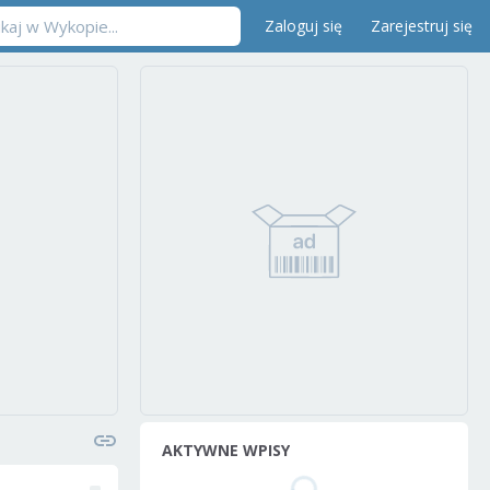
Zaloguj się
Zarejestruj się
AKTYWNE WPISY